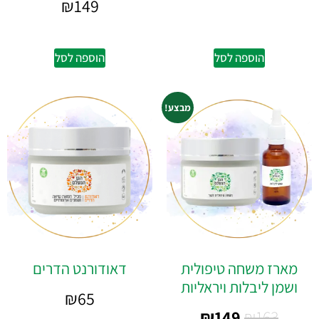
₪
149
הוספה לסל
הוספה לסל
מבצע!
מארז משחה טיפולית
דאודורנט הדרים
ושמן ליבלות ויראליות
₪
65
₪
149
₪
163